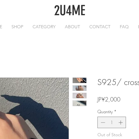
2U4ME
E
SHOP
CATEGORY
ABOUT
CONTACT
FAQ
S925/ cross 
Price
JP¥2,000
Quantity
*
Out of Stock