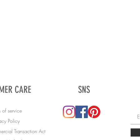
MER CARE
SNS
 of service
acy Policy
rcial Transaction Act