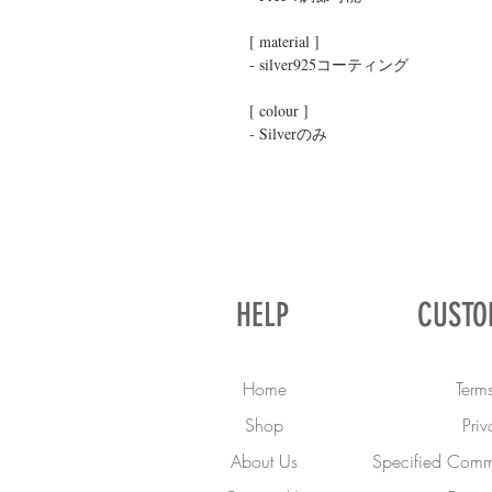
[ material ]

- silver925コーティング

[ colour ]

- Silverのみ
HELP
CUSTO
Home
Terms
Shop
Priv
About Us
Specified Comme