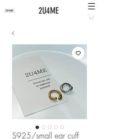
2U4ME
S925/small ear cuff