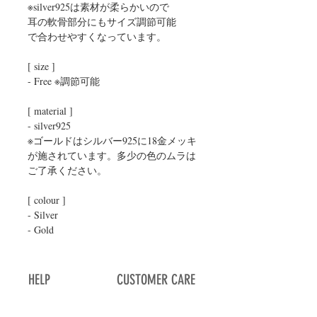
※silver925は素材が柔らかいので

耳の軟骨部分にもサイズ調節可能

で合わせやすくなっています。

[ size ]

- Free ※調節可能

[ material ]

- silver925

※ゴールドはシルバー925に18金メッキ
が施されています。多少の色のムラは
ご了承ください。

[ colour ]

- Silver

- Gold
HELP
CUSTOMER CARE
Home
Terms of service